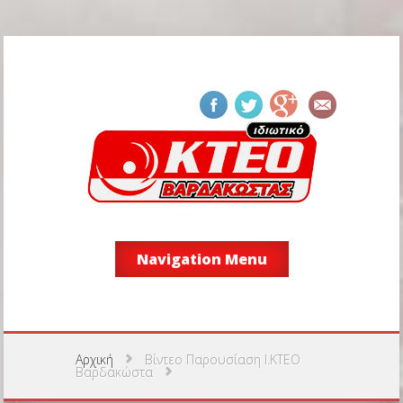
Navigation Menu
Αρχική
Βίντεο Παρουσίαση Ι.ΚΤΕΟ
Βαρδακώστα