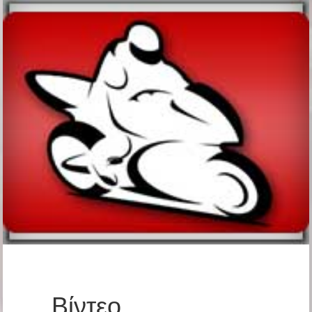
Βίντεο