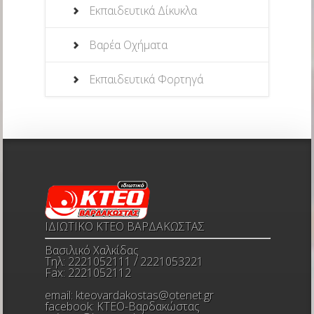
Εκπαιδευτικά Δίκυκλα
Βαρέα Οχήματα
Εκπαιδευτικά Φορτηγά
ΙΔΙΩΤΙΚΟ ΚΤΕΟ ΒΑΡΔΑΚΩΣΤΑΣ
Βασιλικό Χαλκίδας
Τηλ: 2221052111 / 2221053221
Fax: 2221052112
email:
kteovardakostas@otenet.gr
facebook:
ΚΤΕΟ-Βαρδακώστας