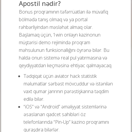
Apostil nədir?
Bonus proqramının təfərrüatları ilə müvafiq
bölmədə tanış olmaq və ya portal
rəhbərliyindən məsləhət almaq olar.
Başlamaq üçün, 1win onlayn kazinonun
müştərisi demo rejimində proqram
məhsulunun funksionallığını öyrənə bilər. Bu
halda onun sistemə real pul yatırmasına və
qeydiyyatdan keçməsinə ehtiyac qalmayacaq.
Tədqiqat üçün aviator hack statistik
məlumatlar sərbəst mövcuddur və istənilən
vaxt qumar janrının pərəstişkarına təqdim
edilə bilər.
“iOS” və “Android” əməliyyat sistemlərinə
əsaslanan qadcet sahibləri öz
telefonlarında “Pin-Up” kazino proqramını
quraşdıra bilərlər.