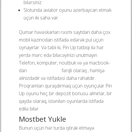
bilərsiniz.
Slotunda aviator oyunu azerbaycan etmək
üçün iki sahə var.
Qumar həvəskarları rəsmi saytdan daha çox
mobil kazinodan istifadə edərək pul üçün
oynayırlar. Və təbii ki, Pin Up tətbiqi ilə hər
yerdə mərc edə biləcəyinizi unutmayın.
Telefon, kompüter, noutbuk və ya macbook-
dan
standart olaraq
fərqli olaraq , həmişə
əlinizdədir və istifadəsi daha rahatdır.
Proqramları quraşdırmaq üçün oyunçular Pin
Up oyunu heç bir depozit bonusu almırlar, bir
qayda olaraq, istənilən oyunlarda istifadə
edilə bilər.
Mostbet Yukle
Bunun üçün hər turda iştirak etməyə