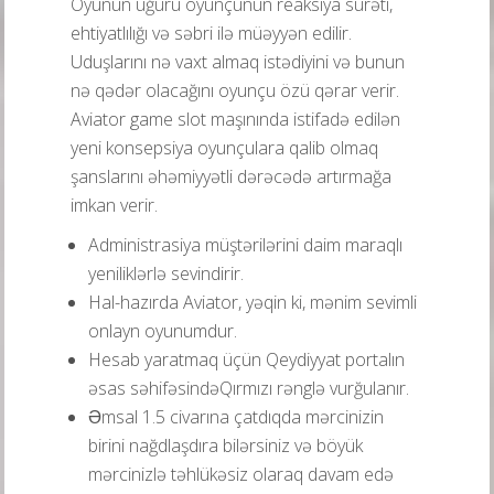
Oyunun uğuru oyunçunun reaksiya sürəti,
ehtiyatlılığı və səbri ilə müəyyən edilir.
Uduşlarını nə vaxt almaq istədiyini və bunun
nə qədər olacağını oyunçu özü qərar verir.
Aviator game slot maşınında istifadə edilən
yeni konsepsiya oyunçulara qalib olmaq
şanslarını əhəmiyyətli dərəcədə artırmağa
imkan verir.
Administrasiya müştərilərini daim maraqlı
yeniliklərlə sevindirir.
Hal-hazırda Aviator, yəqin ki, mənim sevimli
onlayn oyunumdur.
Hesab yaratmaq üçün Qeydiyyat portalın
əsas səhifəsindəQırmızı rənglə vurğulanır.
Əmsal 1.5 civarına çatdıqda mərcinizin
birini nağdlaşdıra bilərsiniz və böyük
mərcinizlə təhlükəsiz olaraq davam edə