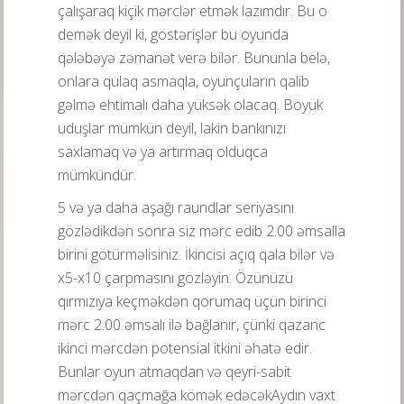
çalışaraq kiçik mərclər etmək lazımdır. Bu o
demək deyil ki, göstərişlər bu oyunda
qələbəyə zəmanət verə bilər. Bununla belə,
onlara qulaq asmaqla, oyunçuların qalib
gəlmə ehtimalı daha yüksək olacaq. Böyük
uduşlar mümkün deyil, lakin bankınızı
saxlamaq və ya artırmaq olduqca
mümkündür.
5 və ya daha aşağı raundlar seriyasını
gözlədikdən sonra siz mərc edib 2.00 əmsalla
birini götürməlisiniz. İkincisi açıq qala bilər və
x5-x10 çarpmasını gözləyin. Özünüzü
qırmızıya keçməkdən qorumaq üçün birinci
mərc 2.00 əmsalı ilə bağlanır, çünki qazanc
ikinci mərcdən potensial itkini əhatə edir.
Bunlar oyun atmaqdan və qeyri-sabit
mərcdən qaçmağa kömək edəcəkAydın vaxt