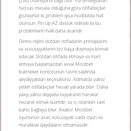
çoxu ödənişlərlə bağlı olur. Pul əməliyyatları
həssas məsələ olduğuna görə istifadəçilər
gözləyirlər ki, problem qısa müddətdə həll
olunsun. Pin Up AZ dəstək xidməti ilə bu
problemlərin həlli daha asandır.
Demo rejimi slotdan istifadənin prinsiplərini
və xüsusiyyətlərini tez başa düşməyə kömək
edəcək. Slotdan istifadə etməyə və mərc
etməyə başlamazdan əvvəl Mostbet
bukmeker kontorunun rəsmi saytında
qeydiyyatdan keçməlisiniz. Xidmətdə yalnız
yetkin istifadəçilər hesab yarada bilər. Daha
yaxşı yalnız diqqətlə təyyarənin hərəkət
nəzarət etmək lazımdır, və o, istənilən vaxt
bahis bağlaya bilər. Aviator Mostbet
oyununun əsas xüsusiyyəti sadə oyun və
mürəkkəb qaydaların olmamasıdır.