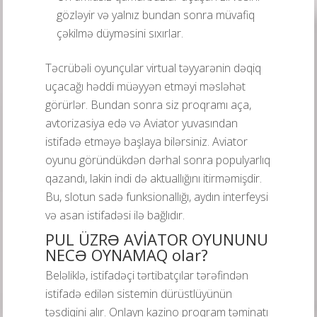
gözləyir və yalnız bundan sonra müvafiq
çəkilmə düyməsini sıxırlar.
Təcrübəli oyunçular virtual təyyarənin dəqiq
uçacağı həddi müəyyən etməyi məsləhət
görürlər. Bundan sonra siz proqramı aça,
avtorizasiya edə və Aviator yuvasından
istifadə etməyə başlaya bilərsiniz. Aviator
oyunu göründükdən dərhal sonra populyarlıq
qazandı, lakin indi də aktuallığını itirməmişdir.
Bu, slotun sadə funksionallığı, aydın interfeysi
və asan istifadəsi ilə bağlıdır.
PUL ÜZRƏ AVİATOR OYUNUNU
NECƏ OYNAMAQ olar?
Beləliklə, istifadəçi tərtibatçılar tərəfindən
istifadə edilən sistemin dürüstlüyünün
təsdiqini alır. Onlayn kazino proqram təminatı