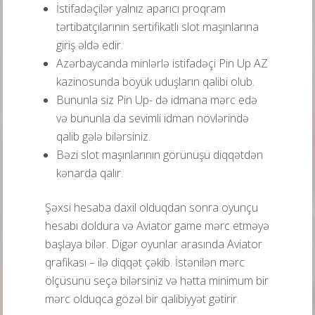
İstifadəçilər yalnız aparıcı proqram
tərtibatçılarının sertifikatlı slot maşınlarına
giriş əldə edir.
Azərbaycanda minlərlə istifadəçi Pin Up AZ
kazinosunda böyük uduşların qalibi olub.
Bununla siz Pin Up- də idmana mərc edə
və bununla da sevimli idman növlərində
qalib gələ bilərsiniz.
Bəzi slot maşınlarının görünüşü diqqətdən
kənarda qalır.
Şəxsi hesaba daxil olduqdan sonra oyunçu
hesabı doldura və Aviator game mərc etməyə
başlaya bilər. Digər oyunlar arasında Aviator
qrafikası – ilə diqqət çəkib. İstənilən mərc
ölçüsünü seçə bilərsiniz və hətta minimum bir
mərc olduqca gözəl bir qalibiyyət gətirir.