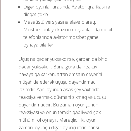
Digər oyunlar arasında Aviator qrafikası ilə
diqqət çəkib.
Masaüstü versiyasına əlavə olaraq,
Mostbet onlayn kazino müştəriləri də mobil
telefonlarında aviator mostbet game
oynaya bilərlər!
Uçuş nə qədər yüksəkdirsə, çarpan da bir o
qədər yüksəkdir. Buna görə də, reaktiv
havaya qalxarkən, artan əmsalın dəyərini
müşahidə edərək uçuşu dayandırmaq
lazımdır. Yəni oyunda əsas şey vaxtında
reaksiya vermək, düyməni sıxmaq və uçuşu
dayandırmaqdır. Bu zaman oyunçunun
reaksiyası və onun təmkin qabiliyyəti çox
mühüm rol oynayır. Maraqlıdır ki, oyun
zamanı oyunçu digər oyunçuların hansı