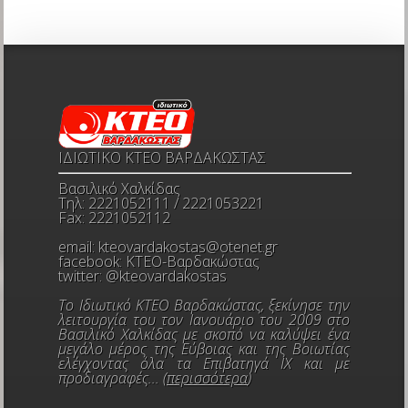
ΙΔΙΩΤΙΚΟ ΚΤΕΟ ΒΑΡΔΑΚΩΣΤΑΣ
Βασιλικό Χαλκίδας
Τηλ: 2221052111 / 2221053221
Fax: 2221052112
email:
kteovardakostas@otenet.gr
facebook:
ΚΤΕΟ-Βαρδακώστας
twitter:
@kteovardakostas
Το Ιδιωτικό ΚΤΕΟ Βαρδακώστας, ξεκίνησε την
λειτουργία του τον Ιανουάριο του 2009 στο
Βασιλικό Χαλκίδας με σκοπό να καλύψει ένα
μεγάλο μέρος της Εύβοιας και της Βοιωτίας
ελέγχοντας όλα τα Επιβατηγά ΙΧ και με
προδιαγραφές... (
περισσότερα
)