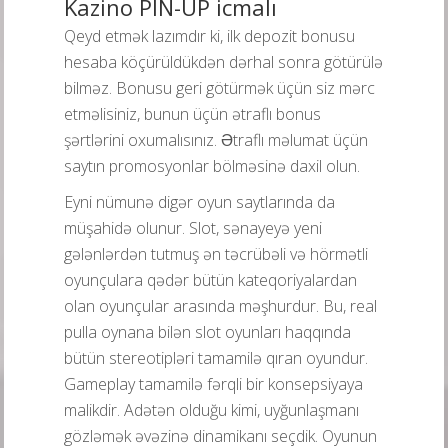
Kazino PIN-UP icmalı
Qeyd etmək lazımdır ki, ilk depozit bonusu
hesaba köçürüldükdən dərhal sonra götürülə
bilməz. Bonusu geri götürmək üçün siz mərc
etməlisiniz, bunun üçün ətraflı bonus
şərtlərini oxumalısınız. Ətraflı məlumat üçün
saytın promosyonlar bölməsinə daxil olun.
Eyni nümunə digər oyun saytlarında da
müşahidə olunur. Slot, sənayeyə yeni
gələnlərdən tutmuş ən təcrübəli və hörmətli
oyunçulara qədər bütün kateqoriyalardan
olan oyunçular arasında məşhurdur. Bu, real
pulla oynana bilən slot oyunları haqqında
bütün stereotipləri tamamilə qıran oyundur.
Gameplay tamamilə fərqli bir konsepsiyaya
malikdir. Adətən olduğu kimi, uyğunlaşmanı
gözləmək əvəzinə dinamikanı seçdik. Oyunun