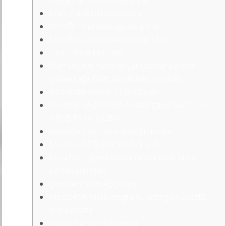
haqqında ümumi baxış-icmal
Mərc asılılığının simptomları
MostBet Android app haqqında
MostBet-ə necə daxil olmaq olar?
Canlı İdman Mərcləri
Man City-nin nəhayət Çempionlar Liqasını
qazanmağa hazır olmasının üç səbəbi
Who is the owner of MostBet?
Mostbet KAZİNODA Aviator game SLOTUNU
NECƏ TAPA BİLƏR?
ludomaniydan necə qurtulmaq olar
Mostbet AZ bukmeker hakkında
MostBet – qarşılanma mərasimində iştirak
şərtləri səhmləri
Çinin yeni səfiri ABŞ-dədir
Mostbet Affiliate program, betting on sports
and esports
İdman mərcləri haqqında