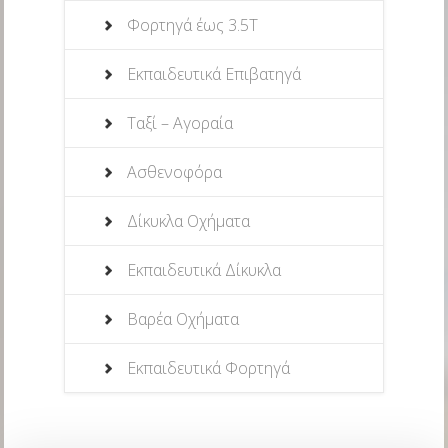
Φορτηγά έως 3.5Τ
Εκπαιδευτικά Επιβατηγά
Ταξί – Αγοραία
Ασθενοφόρα
Δίκυκλα Οχήματα
Εκπαιδευτικά Δίκυκλα
Βαρέα Οχήματα
Εκπαιδευτικά Φορτηγά