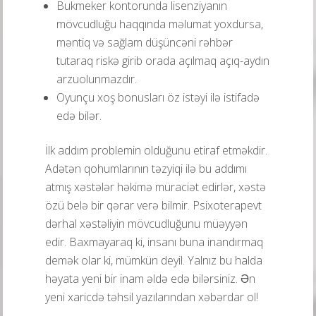
Bukmeker kontorunda lisenziyanın
mövcudluğu haqqında məlumat yoxdursa,
məntiq və sağlam düşüncəni rəhbər
tutaraq riskə girib orada açılmaq açıq-aydın
arzuolunmazdır.
Oyunçu xoş bonusları öz istəyi ilə istifadə
edə bilər.
İlk addım problemin olduğunu etiraf etməkdir.
Adətən qohumlarının təzyiqi ilə bu addımı
atmış xəstələr həkimə müraciət edirlər, xəstə
özü belə bir qərar verə bilmir. Psixoterapevt
dərhal xəstəliyin mövcudluğunu müəyyən
edir. Baxmayaraq ki, insanı buna inandırmaq
demək olar ki, mümkün deyil. Yalnız bu halda
həyata yeni bir inam əldə edə bilərsiniz. Ən
yeni xaricdə təhsil yazılarından xəbərdar ol!