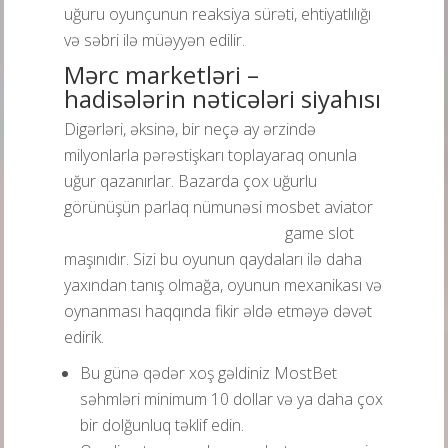
uğuru oyunçunun reaksiya sürəti, ehtiyatlılığı
və səbri ilə müəyyən edilir.
Mərc marketləri –
hadisələrin nəticələri siyahısı
Digərləri, əksinə, bir neçə ay ərzində
milyonlarla pərəstişkarı toplayaraq onunla
uğur qazanırlar. Bazarda çox uğurlu
görünüşün parlaq nümunəsi mosbet aviator
https://istegucumuz.com/yukle/
game slot
maşınıdır. Sizi bu oyunun qaydaları ilə daha
yaxından tanış olmağa, oyunun mexanikası və
oynanması haqqında fikir əldə etməyə dəvət
edirik.
Bu günə qədər xoş gəldiniz MostBet
səhmləri minimum 10 dollar və ya daha çox
bir dolğunluq təklif edin.