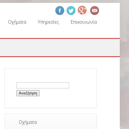
Οχήματα
Υπηρεσίες
Επικοινωνία
Οχήματα
Υπηρεσίες
Επικοινωνία
Αναζήτηση
για:
Οχήματα