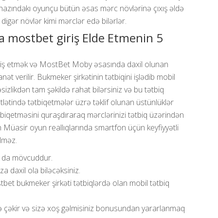
hazındakı oyunçu bütün əsas mərc növlərinə çıxış əldə
digər növlər kimi mərclər edə bilərlər.
 mostbet giriş Elde Etmenin 5
 giriş etmək və MostBet Moby əsasında daxil olunan
t verilir. Bukmeker şirkətinin tətbiqini işlədib mobil
sizlikdən tam şəkildə rahat bilərsiniz və bu tətbiq
ətində tətbiqetmələr üzrə təklif olunan üstünlüklər
biqetməsini quraşdıraraq mərclərinizi tətbiq üzərindən
 Müasir oyun reallıqlarında smartfon üçün keyfiyyətli
ilməz.
ı da mövcuddur.
a daxil ola biləcəksiniz.
bet bukmeker şirkəti tətbiqlərdə olan mobil tətbiq
qə çəkir və sizə xoş gəlmisiniz bonusundan yararlanmaq