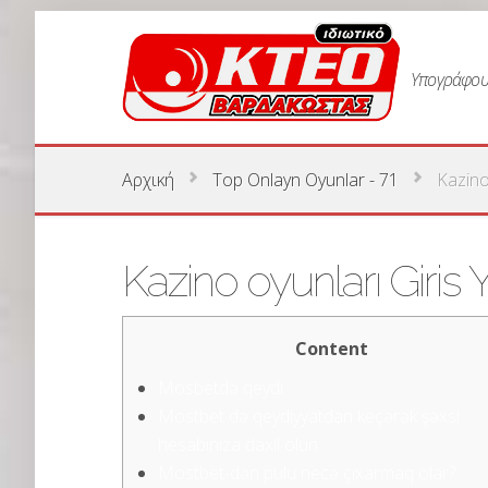
Υπογράφουμ
Αρχική
Top Onlayn Oyunlar - 71
Kazino
Kazino oyunları Giris
Content
Mosbetdə qeydi
Mostbet də qeydiyyatdan keçərək şəxsi
hesabınıza daxil olun
Mostbet-dən pulu necə çıxarmaq olar?