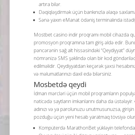
artıra bilər.
Dəqiqləşdirmək üçün bankınızla əlaqə saxlama
Sənə yaxın eManat ödəniş terminalında istədiy
Mostbet casino indir proqramı mobil cihazda qur
promosyon proqramına tam giriş əldə edir. Bund
pəncərənin sağ alt hissəsindəki “Qeydiyyat” düym
nömrənizə SMS şəklində olan bir kod göndəriləcə
edilməlidir. Qeydiyyatdan keçərək şəxsi hesabın
və məlumatlarınızı daxil edə bilərsiniz.
Mosbetdə qeydi
İdman mərcləri üçün mobil proqramların populyarl
nəticədə saytların imkanlarını daha da üstələyir.
adınızı və ya parolunuzu unutmusunuzsa, girişin b
pozduğu üçün yeni hesab yaratmaq tövsiyə olu
Kompüterdə MarathonBet yükləyin telefonda 