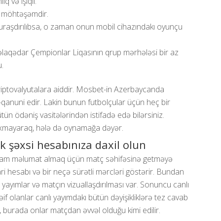
q və işıqlı.
r möhtəşəmdir.
raşdırılıbsa, o zaman onun mobil cihazındakı oyunçu
əlaqədar Çempionlar Liqasının qrup mərhələsi bir az
.
 kriptovalyutalara aiddir. Mosbet-in Azerbaycanda
-qanuni edir. Lakin bunun futbolçular üçün heç bir
ün ödəniş vasitələrindən istifadə edə bilərsiniz.
xmayaraq, hələ də oynamağa dəyər.
 şəxsi hesabınıza daxil olun
ə tam məlumat almaq üçün matç səhifəsinə getməyə
ri hesabı və bir neçə sürətli mərcləri göstərir. Bundan
ayımlar və matçın vizuallaşdırılması var. Sonuncu canlı
əif olanlar canlı yayımdakı bütün dəyişikliklərə tez cavab
, burada onlar matçdan əvvəl olduğu kimi edilir.