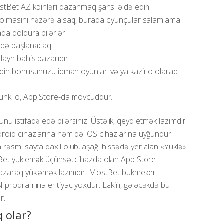
stBet AZ koinləri qazanmaq şansı əldə edin.
ş olmasını nəzərə alsaq, burada oyunçular salamlama
a doldura bilərlər.
mdə başlanacaq.
ayn bahis bazarıdır.
ldin bonusunuzu idman oyunları və ya kazino olaraq
ünki o, App Store-da mövcuddur.
 istifadə edə bilərsiniz. Üstəlik, qeyd etmək lazımdır
oid cihazlarına həm də iOS cihazlarına uyğundur.
əsmi sayta daxil olub, aşağı hissədə yer alan «Yüklə»
tBet yuklemək üçünsə, cihazda olan App Store
yazaraq yükləmək lazımdır. MostBet bukmeker
N proqramına ehtiyac yoxdur. Lakin, gələcəkdə bu
r.
 olar?