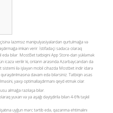
isinə lazımsız manipulyasiyalardan qurtulmağa və
şdırmağa imkan verir. İstifadəçi sadəcə olaraq
l edə bilər. MostBet tətbiqini App Store-dan yükləmək
çün icazə verilir ki, onların arasında Azərbaycandan da
sistemi ilə işləyən mobil cihazda Mostbet indir idarə
quraşdırılmasına davam edə bilərsiniz. Tətbiqin əsas
lməsini, yaxşı optimallaşdırmanı qeyd etmək olar.
usu almağa razılaşa bilər.
araq yuxarı və ya aşağı dəyişdirilə bilən 4-6% təşkil
edişatına uyğun mərc tərtib edə, qazanma ehtimalını