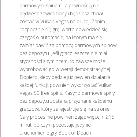
darmowymi spinami. Z pewnością nie
będziesz zawiedziony i będziesz chciał
zostać w Vulkan Vegas na dłużej. Zanim
rozpocznie się grę, warto dowiedzieć się
czegoś o automacie, na którym ma się
zamiar bawić za pomocą darmowych spinów
bez depozytu. Jeśli gracz jeszcze nie miał
styczności z tym hitem, to zawsze może
wypróbować go w wersji demonstracyjnej.
Dopiero, kiedy będzie już pewien działania
każdej funkcji, powinien wykorzystać Vulkan
Vegas 50 free spins. Kasyno darmowe spiny
bez depozytu zostaną przyznane każdemu
graczowi, który zarejestruje się na stronie.
Cały proces nie powinien zająć więcej niż 15
minut, po czym pozostaje jedynie
uruchomienie gry Book of Dead i