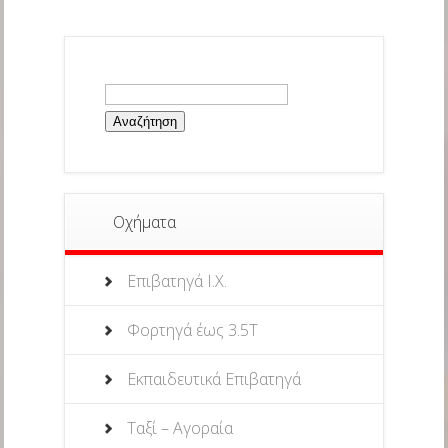
Αναζήτηση
για:
Οχήματα
Επιβατηγά Ι.Χ.
Φορτηγά έως 3.5Τ
Εκπαιδευτικά Επιβατηγά
Ταξί – Αγοραία