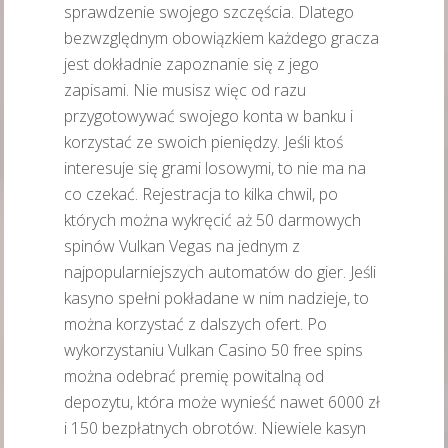
sprawdzenie swojego szczęścia. Dlatego
bezwzględnym obowiązkiem każdego gracza
jest dokładnie zapoznanie się z jego
zapisami. Nie musisz więc od razu
przygotowywać swojego konta w banku i
korzystać ze swoich pieniędzy. Jeśli ktoś
interesuje się grami losowymi, to nie ma na
co czekać. Rejestracja to kilka chwil, po
których można wykręcić aż 50 darmowych
spinów Vulkan Vegas na jednym z
najpopularniejszych automatów do gier. Jeśli
kasyno spełni pokładane w nim nadzieje, to
można korzystać z dalszych ofert. Po
wykorzystaniu Vulkan Casino 50 free spins
można odebrać premię powitalną od
depozytu, która może wynieść nawet 6000 zł
i 150 bezpłatnych obrotów. Niewiele kasyn