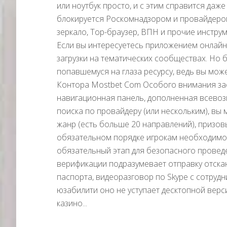
или ноутбук просто, и с этим справится да
блокируется Роскомнадзором и провайдером
зеркало, Тор-браузер, ВПН и прочие инстр
Если вы интересуетесь приложением онлайн
загрузки на тематических сообществах. Но 
попавшемуся на глаза ресурсу, ведь вы мож
Контора Mostbet Com Особого внимания за
навигационная панель, дополненная всево
поиска по провайдеру (или нескольким), вы 
жанр (есть больше 20 направлений), призов
обязательном порядке игрокам необходимо
обязательный этап для безопасного провед
верификации подразумевает отправку отска
паспорта, видеоразговор по Skype с сотрудн
юзабилити оно не уступает десктопной верс
казино...