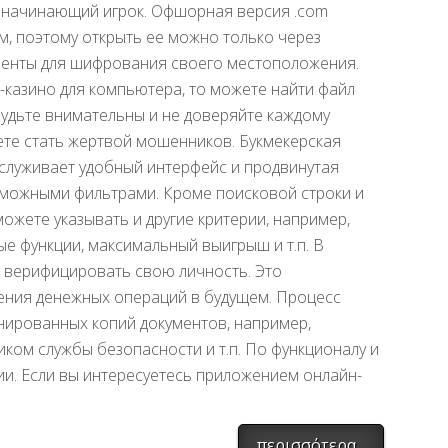
же начинающий игрок. Офшорная версия .сom
, поэтому открыть ее можно только через
ументы для шифрования своего местоположения.
-казино для компьютера, то можете найти файл
будьте внимательны и не доверяйте каждому
ете стать жертвой мошенников. Букмекерская
служивает удобный интерфейс и продвинутая
зможными фильтрами. Кроме поисковой строки и
можете указывать и другие критерии, например,
ые функции, максимальный выигрыш и т.п. В
 верифицировать свою личность. Это
ения денежных операций в будущем. Процесс
нированных копий документов, например,
иком службы безопасности и т.п. По функционалу и
ии. Если вы интересуетесь приложением онлайн-
περισσότερα...