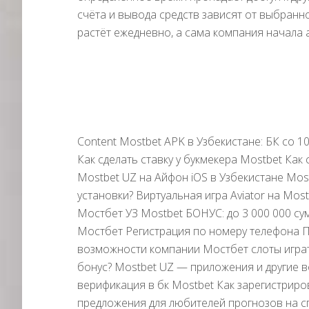
счёта и вывода средств зависят от выбранн
растёт ежедневно, а сама компания начала 
Content Mostbet APK в Узбекистане: БК со 
Как сделать ставку у букмекера Mostbet Как
Mostbet UZ на Айфон iOS в Узбекистане Mos
установки? Виртуальная игра Aviator на Mos
Мостбет УЗ Mostbet БОНУС: до 3 000 000 сум
Мостбет Регистрация по номеру телефона П
возможности компании Мостбет слоты играт
бонус? Mostbet UZ — приложения и другие 
верификация в бк Mostbet Как зарегистрир
предложения для любителей прогнозов на сп