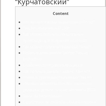
“Курчатовский”
Content
Кто является владельцем казино Pin Up?
Пин Ап официальный сайт
Где можно получить специальные
промокоды для получения бонусов?
Где можно получить промокод Пинап?
Играть в демо-режим слотов Пин ап
бесплатно
Особенности игрового процесса
Как получить деньги с казино Пин Ап?
Главные преимущества казино Пин Ап
Игровые автоматы Пин Ап – казино на
реальные деньги, лучшие автоматы 2023
Бонус за регистрацию
Существуют ли способы обмана игровых