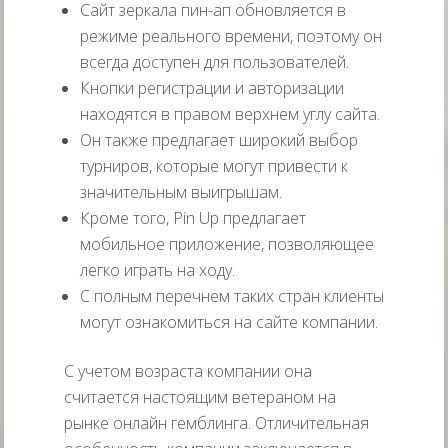
Сайт зеркала пин-ап обновляется в
режиме реального времени, поэтому он
всегда доступен для пользователей.
Кнопки регистрации и авторизации
находятся в правом верхнем углу сайта.
Он также предлагает широкий выбор
турниров, которые могут привести к
значительным выигрышам.
Кроме того, Pin Up предлагает
мобильное приложение, позволяющее
легко играть на ходу.
С полным перечнем таких стран клиенты
могут ознакомиться на сайте компании.
С учетом возраста компании она
считается настоящим ветераном на
рынке онлайн гемблинга. Отличительная