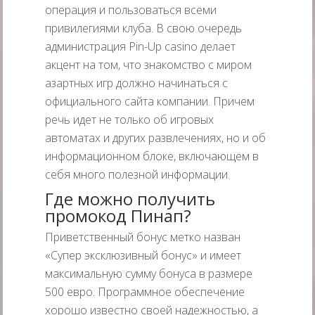
операция и пользоваться всеми
привилегиями клуба. В свою очередь
администрация Pin-Up casino делает
акцент на том, что знакомство с миром
азартных игр должно начинаться с
официального сайта компании. Причем
речь идет не только об игровых
автоматах и других развлечениях, но и об
информационном блоке, включающем в
себя много полезной информации.
Где можно получить
промокод Пинап?
Приветственный бонус метко назван
«Супер эксклюзивный бонус» и имеет
максимальную сумму бонуса в размере
500 евро. Программное обеспечение
хорошо известно своей надежностью, а