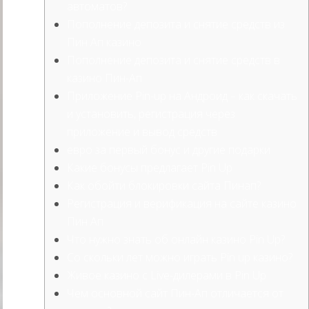
автоматов?
Пополнение депозита и снятие средств из
Пин Ап казино
Пополнение депозита и снятие средств в
казино Пин-Ап
Приложение Pin-up на Андроид – как скачать
и установить, регистрация через
приложение и вывод средств
евро за первый бонус и другие подарки
Какие бонусы предлагает Pin Up
Как обойти блокировки сайта Пинап?
Регистрация и верификация на сайте казино
Пин Ап
Что нужно знать об онлайн казино Pin Up?
Со скольки лет можно играть Pin up казино?
Живое казино с Live-дилерами в Pin Up
Чем основной сайт Пин-Ап отличается от