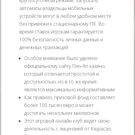
круглосуточном режиме. Запускать
автоматы владельцы мобильных
устройств могут в любом удобном месте
без привязки к стационарному ПК. Во
время ставок игрокам гарантируется
100% безопасность личных данных и
денежных транзакций.
Особое внимание было уделено
официальному сайту Пин-Ап казино,
который отличается простотой и
доступностью, но в то же время
является максимально информативным.
Как правило, призовой фонд составляет
более 100 тысяч евро и может
достигать нескольких миллионов.
Этот игровой онлайн клуб ведет свою
деятельность с лицензией от Кюрасао.