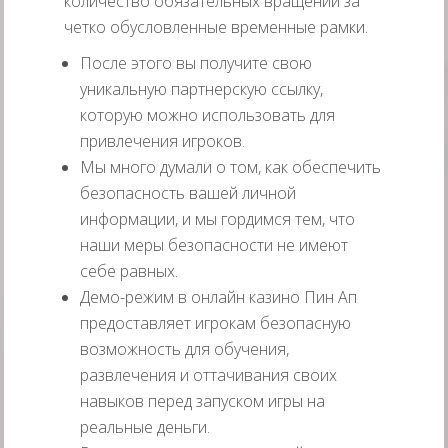
количество обязательных вращений за
четко обусловленные временные рамки.
После этого вы получите свою
уникальную партнерскую ссылку,
которую можно использовать для
привлечения игроков.
Мы много думали о том, как обеспечить
безопасность вашей личной
информации, и мы гордимся тем, что
наши меры безопасности не имеют
себе равных.
Демо-режим в онлайн казино Пин Ап
предоставляет игрокам безопасную
возможность для обучения,
развлечения и оттачивания своих
навыков перед запуском игры на
реальные деньги.