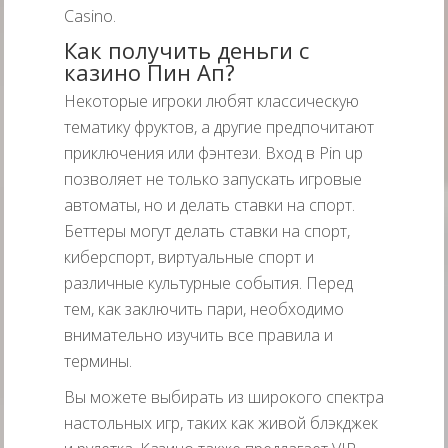
Casino.
Как получить деньги с
казино Пин Ап?
Некоторые игроки любят классическую
тематику фруктов, а другие предпочитают
приключения или фэнтези. Вход в Pin up
позволяет не только запускать игровые
автоматы, но и делать ставки на спорт.
Беттеры могут делать ставки на спорт,
киберспорт, виртуальные спорт и
различные культурные события. Перед
тем, как заключить пари, необходимо
внимательно изучить все правила и
термины.
Вы можете выбирать из широкого спектра
настольных игр, таких как живой блэкджек