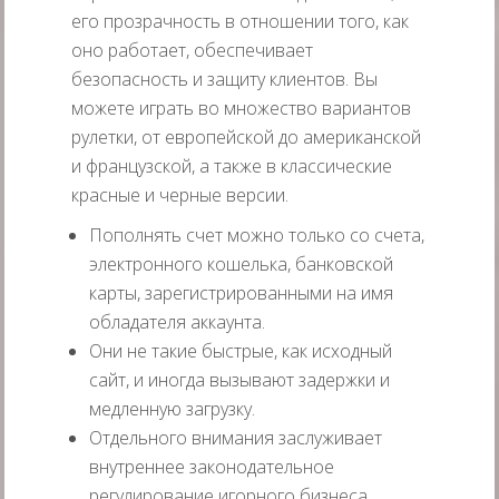
его прозрачность в отношении того, как
оно работает, обеспечивает
безопасность и защиту клиентов. Вы
можете играть во множество вариантов
рулетки, от европейской до американской
и французской, а также в классические
красные и черные версии.
Пополнять счет можно только со счета,
электронного кошелька, банковской
карты, зарегистрированными на имя
обладателя аккаунта.
Они не такие быстрые, как исходный
сайт, и иногда вызывают задержки и
медленную загрузку.
Отдельного внимания заслуживает
внутреннее законодательное
регулирование игорного бизнеса,