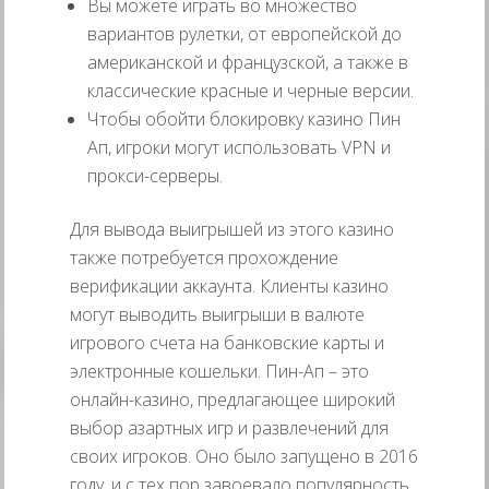
Вы можете играть во множество
вариантов рулетки, от европейской до
американской и французской, а также в
классические красные и черные версии.
Чтобы обойти блокировку казино Пин
Ап, игроки могут использовать VPN и
прокси-серверы.
Для вывода выигрышей из этого казино
также потребуется прохождение
верификации аккаунта. Клиенты казино
могут выводить выигрыши в валюте
игрового счета на банковские карты и
электронные кошельки. Пин-Ап – это
онлайн-казино, предлагающее широкий
выбор азартных игр и развлечений для
своих игроков. Оно было запущено в 2016
году, и с тех пор завоевало популярность