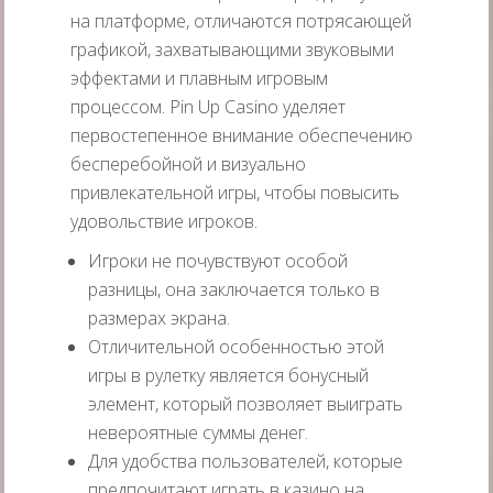
на платформе, отличаются потрясающей
графикой, захватывающими звуковыми
эффектами и плавным игровым
процессом. Pin Up Casino уделяет
первостепенное внимание обеспечению
бесперебойной и визуально
привлекательной игры, чтобы повысить
удовольствие игроков.
Игроки не почувствуют особой
разницы, она заключается только в
размерах экрана.
Отличительной особенностью этой
игры в рулетку является бонусный
элемент, который позволяет выиграть
невероятные суммы денег.
Для удобства пользователей, которые
предпочитают играть в казино на