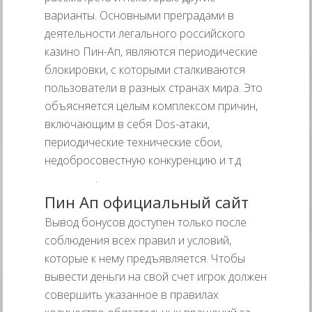
варианты. Основными преградами в
деятельности легального российского
казино Пин-Ап, являются периодические
блокировки, с которыми сталкиваются
пользователи в разных странах мира. Это
объясняется целым комплексом причин,
включающим в себя Dos-атаки,
периодические технические сбои,
недобросовестную конкуренцию и т.д
пин
ап казино
.
Пин Ап официальный сайт
Вывод бонусов доступен только после
соблюдения всех правил и условий,
которые к нему предъявляется. Чтобы
вывести деньги на свой счет игрок должен
совершить указанное в правилах