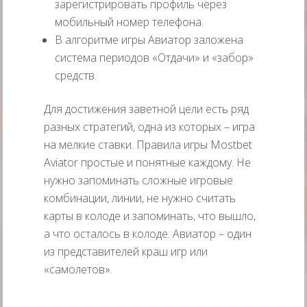
зарегистрировать профиль через
мобильный номер телефона.
В алгоритме игры Авиатор заложена
система периодов «Отдачи» и «забор»
средств.
Для достижения заветной цели есть ряд
разных стратегий, одна из которых – игра
на мелкие ставки. Правила игры Mostbet
Aviator простые и понятные каждому. Не
нужно запоминать сложные игровые
комбинации, линии, не нужно считать
карты в колоде и запоминать, что вышло,
а что осталось в колоде. Авиатор – один
из представителей краш игр или
«самолетов».