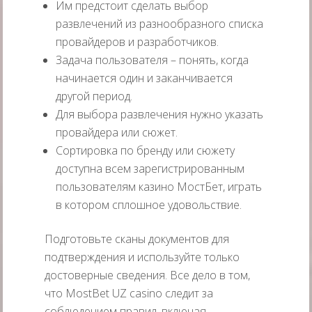
Им предстоит сделать выбор
развлечений из разнообразного списка
провайдеров и разработчиков.
Задача пользователя – понять, когда
начинается один и заканчивается
другой период.
Для выбора развлечения нужно указать
провайдера или сюжет.
Сортировка по бренду или сюжету
доступна всем зарегистрированным
пользователям казино МостБет, играть
в котором сплошное удовольствие.
Подготовьте сканы документов для
подтверждения и используйте только
достоверные сведения. Все дело в том,
что MostBet UZ casino следит за
соблюдением правил, включая