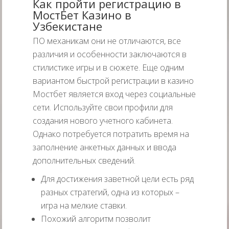
Как пройти регистрацию в
МостБет Казино в
Узбекистане
ПО механикам они не отличаются, все
различия и особенности заключаются в
стилистике игры и в сюжете. Еще одним
вариантом быстрой регистрации в казино
Мостбет является вход через социальные
сети. Используйте свои профили для
создания нового учетного кабинета.
Однако потребуется потратить время на
заполнение анкетных данных и ввода
дополнительных сведений.
Для достижения заветной цели есть ряд
разных стратегий, одна из которых –
игра на мелкие ставки.
Похожий алгоритм позволит