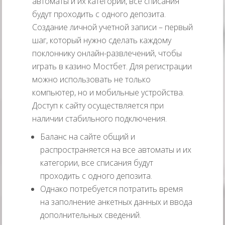
автоматы и их категории, все списания
будут проходить с одного депозита.
Создание личной учетной записи – первый
шаг, который нужно сделать каждому
поклоннику онлайн-развлечений, чтобы
играть в казино Мостбет. Для регистрации
можно использовать не только
компьютер, но и мобильные устройства.
Доступ к сайту осуществляется при
наличии стабильного подключения.
Баланс на сайте общий и
распространяется на все автоматы и их
категории, все списания будут
проходить с одного депозита.
Однако потребуется потратить время
на заполнение анкетных данных и ввода
дополнительных сведений.