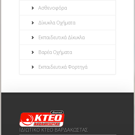
Ασθενοφόρα
Δίκυκλα Οχήματα
Εκπαιδευτικά Δίκυκλα
Βαρέα Οχήματα
Εκπαιδευτικά Φορτηγά
ΙΔΙΩΤΙΚΟ ΚΤΕΟ ΒΑΡΔΑΚΩΣΤΑΣ