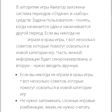
В алгоритме игры Авиатор заложена
система периодов «Отдачи» и «забор»
средств. Задача пользователя – понять,
когда начинается один и заканчивается
другой период. Если вы никогда не
mostbet
online
играли в краш-игры, т вот несколько
советов, которые помогут освоиться в
новой категории игр. Часть личной
информации будет синхронизирована, а
вторую – нужно вводить вручную.
Если вы никогда не играли в краш-игры,
т вот несколько советов, которые
помогут освоиться в новой категории
игр.
Не нужно запоминать сложные игровые
комбинации, линии, не нужно считать