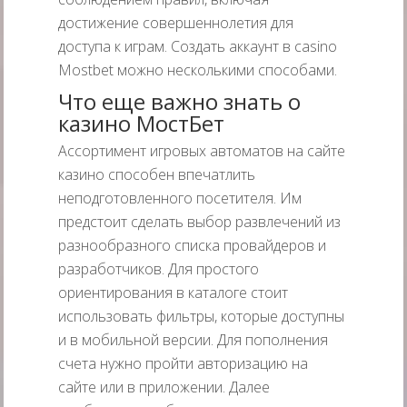
достижение совершеннолетия для
доступа к играм. Создать аккаунт в casino
Mostbet можно несколькими способами.
Что еще важно знать о
казино МостБет
Ассортимент игровых автоматов на сайте
казино способен впечатлить
неподготовленного посетителя. Им
предстоит сделать выбор развлечений из
разнообразного списка провайдеров и
разработчиков. Для простого
ориентирования в каталоге стоит
использовать фильтры, которые доступны
и в мобильной версии. Для пополнения
счета нужно пройти авторизацию на
сайте или в приложении. Далее