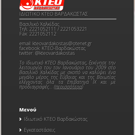
ΙΔΙΩΤΙΚΟ ΚΤΕΟ ΒΑΡΔΑΚΩΣΤΑΣ
Βασιλικό Χαλκίδας
Τηλ: 2221052111 / 2221053221
Fax: 2221052112
email:
kteovardakostas@otenet.gr
facebook:
ΚΤΕΟ-Βαρδακώστας
twitter:
@kteovardakostas
Το Ιδιωτικό ΚΤΕΟ Βαρδακώστας, ξεκίνησε την
λειτουργία του τον Ιανουάριο του 2009 στο
Βασιλικό Χαλκίδας με σκοπό να καλύψει ένα
μεγάλο μέρος της Εύβοιας και της Βοιωτίας
ελέγχοντας όλα τα Επιβατηγά ΙΧ και με
προδιαγραφές... (
περισσότερα
)
Μενού
Ιδιωτικό ΚΤΕΟ Βαρδακώστας
Εγκαταστάσεις