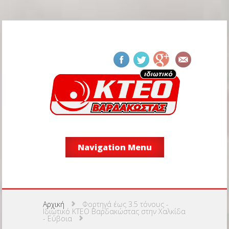
Navigation Menu
Αρχική
Φορτηγά έως 3.5 τόνους -
Ιδιωτικό ΚΤΕΟ Βαρδακώστας στην Χαλκίδα
- Εύβοια